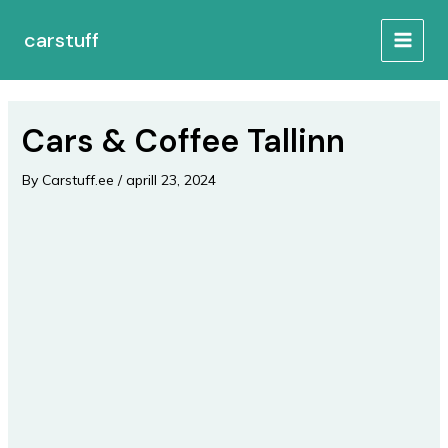
Skip
Post
MAIN
to
navigation
carstuff
MEN
content
Cars & Coffee Tallinn
By
Carstuff.ee
/
aprill 23, 2024