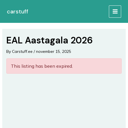
Skip
Post
MAIN
to
navigation
carstuff
MEN
content
EAL Aastagala 2026
By
Carstuff.ee
/
november 15, 2025
This listing has been expired.