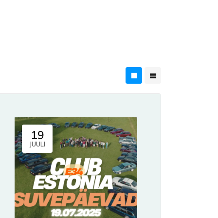
19
JUULI