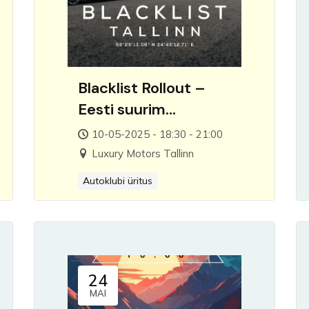
Blacklist Rollout –
Eesti suurim
superautode
10-05-2025 - 18:30 - 21:00
kogunemine
Luxury Motors Tallinn
Autoklubi üritus
24
MAI