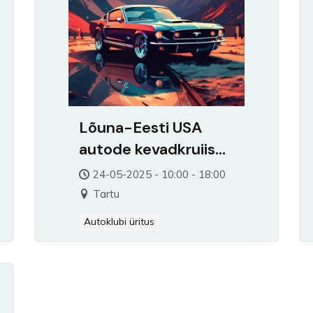
Lõuna-Eesti USA
autode kevadkruiis
Tartu-Rakvere
24-05-2025 - 10:00 - 18:00
Tartu
Autoklubi üritus